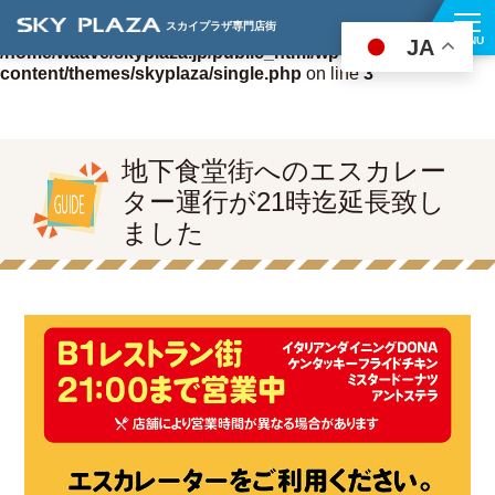
アクセス・駐車場案内
スカイプラザ専門店街
Warning
: Undefined variable $news_id in
MENU
JA
/home/waave/skyplaza.jp/public_html/wp-
content/themes/skyplaza/single.php
on line
3
地下食堂街へのエスカレー
ター運行が21時迄延長致し
ました