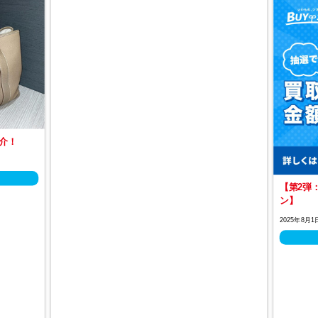
介！
【第2弾
ン】
2025年8月1