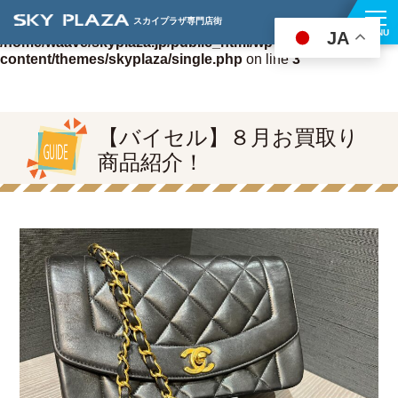
アクセス・駐車場案内
スカイプラザ専門店街
Warning
: Undefined variable $news_id in
MENU
JA
/home/waave/skyplaza.jp/public_html/wp-
content/themes/skyplaza/single.php
on line
3
【バイセル】８月お買取り
商品紹介！