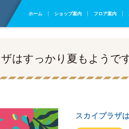
za.jp/public_html/wp-content/themes/skyplaza/single.php
o
ホーム
ショップ案内
フロア案内
ラザはすっかり夏もようで
スカイプラザ