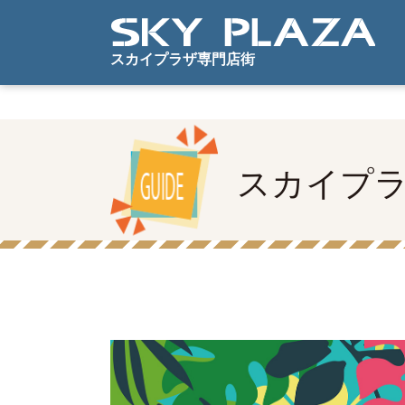
アクセス・駐車場案内
Warning
: Undefined variable $news_id in
/home/waave/skypla
スカイプラザ専門店街
スカイプ