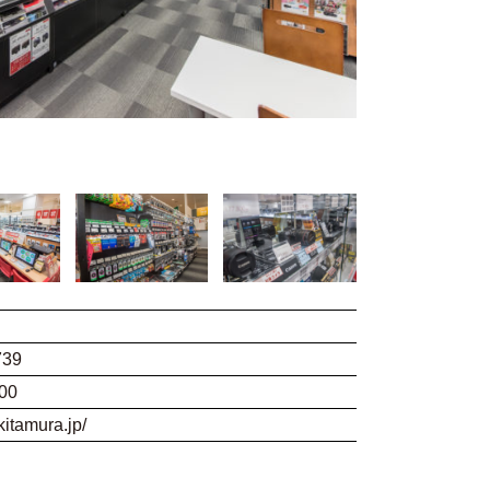
739
00
kitamura.jp/