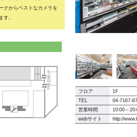
ークからベストなカメラを
ます。
フロア
1F
TEL
04-7167-8
営業時間
10:00～20:
webサイト
http://www.